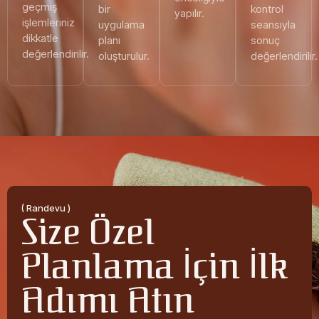
geçmiş
bir
kontrol
yapılır.
işlemleriniz
uygulama
seansıyla
dikkatle
planı
sonuç
değerlendirilir.
oluşturulur.
değerlendirilir.
( Randevu )
Size Özel
Planlama İçin İlk
Adımı Atın