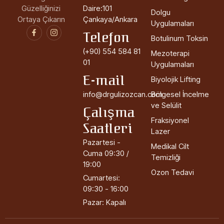
Güzelliğinizi
Daire:101
Dolgu
Ortaya Çıkarın
Çankaya/Ankara
Uygulamaları
Telefon
Botulinum Toksin
(+90) 554 584 81
Mezoterapi
01
Uygulamaları
E-mail
Biyolojik Lifting
info@drgulizozcan.com
Bölgesel İncelme
ve Selülit
Çalışma
Fraksiyonel
Saatleri
Lazer
Pazartesi -
Medikal Cilt
Cuma 09:30 /
Temizliği
19:00
Ozon Tedavi
Cumartesi:
09:30 - 16:00
Pazar: Kapalı