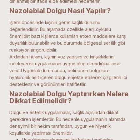
dinlenmiş bir ifade elde edilmesi hedeflenir.
Nazolabial Dolgu Nasıl Yapılır?
İşlem öncesinde kişinin genel sağlık durumu
değerlendirilir. Bu aşamada özellikle alerji öyküsü
önemlidir; bazı kişilerde kullanılan etken maddelere karşı
duyarlılık bulunabilir ve bu durumda bölgesel sertlik gibi
reaksiyonlar görülebilir.
Ardından hekim, kişinin yüz yapısını ve kırışıklıklarını
inceleyerek uygulamanın uygun olup olmadığına karar
verir. Uygunluk durumunda, belirlenen bölgelere
hyaluronik asit içeren dolgu enjekte edilerek çizgilerin içi
desteklenir ve görünümleri hafifletilir.
Nazolabial Dolgu Yaptırırken Nelere
Dikkat Edilmelidir?
Dolgu ve estetik uygulamalar, sağlık açısından dikkat
gerektiren işlemlerdir. Bu nedenle uygulamanın alanında
deneyimli bir hekim tarafından, uygun ve hijyenik
koşullarda yapılması önemlidir.
Uygulamanın deneyimli bir hekim tarafından