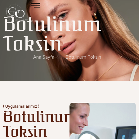
Botulinum
Toksin
Ana Sayfa
Botulinum Toksin
( Uygulamalarımız )
Botulinum
Toksin