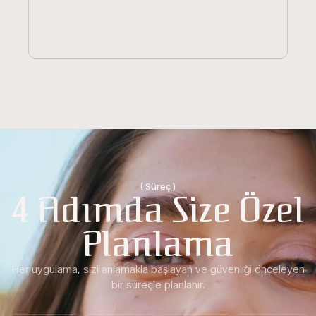
( Süreç )
4 Adımda Size Özel
Planlama
Her uygulama, sizi anlamakla başlayan ve güvenliği önceleyen
bir süreçle planlanır.