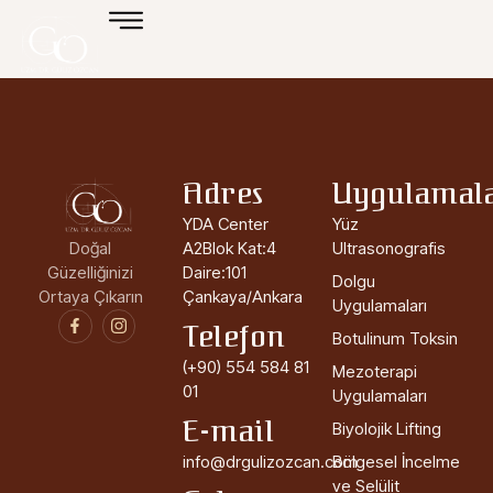
Adres
Uygulamal
YDA Center
Yüz
Doğal
A2Blok Kat:4
Ultrasonografis
Güzelliğinizi
Daire:101
Dolgu
Ortaya Çıkarın
Çankaya/Ankara
Uygulamaları
Telefon
Botulinum Toksin
(+90) 554 584 81
Mezoterapi
01
Uygulamaları
E-mail
Biyolojik Lifting
info@drgulizozcan.com
Bölgesel İncelme
ve Selülit