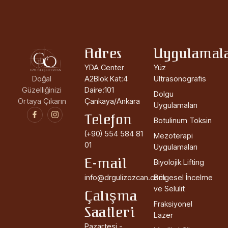
Adres
Uygulamal
YDA Center
Yüz
Doğal
A2Blok Kat:4
Ultrasonografis
Güzelliğinizi
Daire:101
Dolgu
Ortaya Çıkarın
Çankaya/Ankara
Uygulamaları
Telefon
Botulinum Toksin
(+90) 554 584 81
Mezoterapi
01
Uygulamaları
E-mail
Biyolojik Lifting
info@drgulizozcan.com
Bölgesel İncelme
ve Selülit
Çalışma
Fraksiyonel
Saatleri
Lazer
Pazartesi -